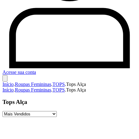
Acesse sua conta
Início
.
Roupas Femininas
.
TOPS
.
Tops Alça
Início
.
Roupas Femininas
.
TOPS
.
Tops Alça
Tops Alça