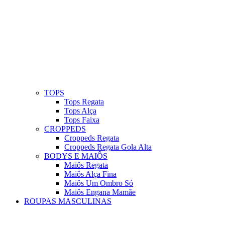
TOPS
Tops Regata
Tops Alça
Tops Faixa
CROPPEDS
Croppeds Regata
Croppeds Regata Gola Alta
BODYS E MAIÔS
Maiôs Regata
Maiôs Alça Fina
Maiôs Um Ombro Só
Maiôs Engana Mamãe
ROUPAS MASCULINAS